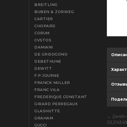
BREITLING
BUBEN & ZORWEG
CARTIER
CHOPARD
CORUM
CVSTOS
DAMIANI
DE GRISOGONO
Описа
DEBETHUNE
DEWITT
Харак
F.P.JOURNE
FRANCK MULLER
Отзывы
FRANC VILA
FREDERIQUE CONSTANT
Подели
GIRARD PERREGAUX
GLASHUTTE
Zenith
GRAHAM
03.2143.6
GUCCI