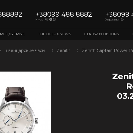
888882
+38099 488 8882
+38099 
Киев
Украина
ОМЕНДУЕМЫЕ
THE DELUX NEWS
СТАТЬИ И ОБЗОРЫ
〉
швейцарские часы
〉
Zenith
〉
Zenith Captain Power R
Zeni
R
03.