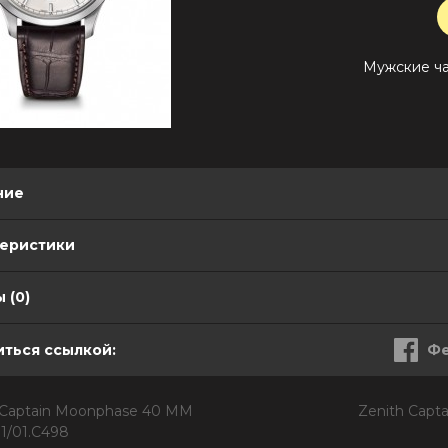
Мужские ч
ние
теристики
 (0)
ться ссылкой:
Фе
 Captain Moonphase 40 MM
Zenith Capt
91/01.C498