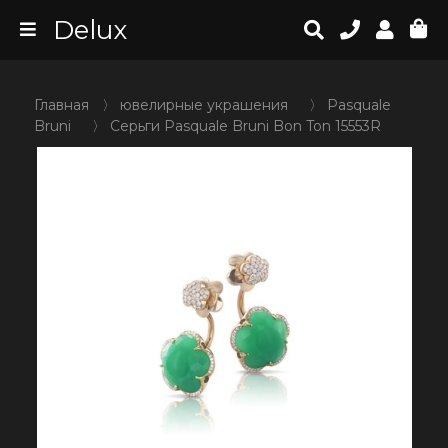
Delux
Главная
〉
ювелирные украшения
〉
Pasquale
Bruni
〉
Серьги Pasquale Bruni Bon Ton 15553R