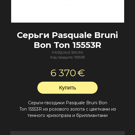
Серьги Pasquale Bruni
Bon Ton 15553R
PASQUALE BRUNI
Код продукта: 15553R
6 370
€
Серьги-гвоздики Pasquale Bruni Bon
Ton 15553R
из
розового золота с цветками из
темного хризопраз
а
и бриллиантами