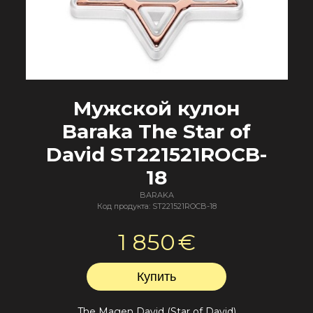
Мужской кулон
Baraka The Star of
David ST221521ROCB-
18
BARAKA
Код продукта: ST221521ROCB-18
1 850
€
The Magen David (Star of David)