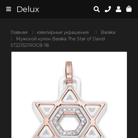
Delux
Главная
〉
ювелирные украшения
〉
Baraka
〉
Мужской кулон Baraka The Star of David
ST221521ROCB-18