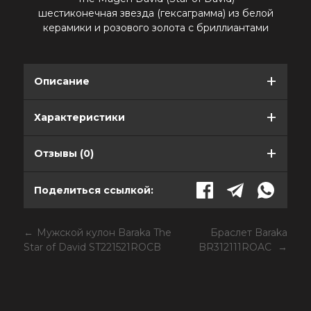
шестиконечная звезда (гексаграмма) из белой
керамики и розового золота с бриллиантами
Описание
Характеристики
Отзывы (0)
Поделиться ссылкой:
Мужской кулон Baraka The
Браслет Baraka
Star of David ST221521ROCB
BR312111ROAC