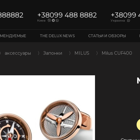
888882
+38099 488 8882
+38099 
Киев
Украина
ОМЕНДУЕМЫЕ
THE DELUX NEWS
СТАТЬИ И ОБЗОРЫ
〉
аксессуары
〉
Запонки
〉
MILUS
〉
Milus CUF400