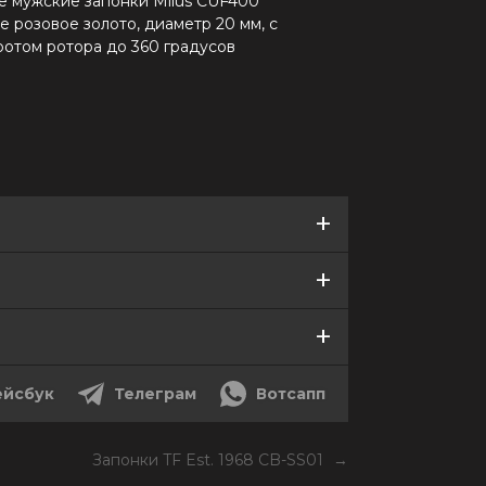
е мужские запонки Milus CUF400
е розовое золото, диаметр 20 мм, с
ротом ротора до 360 градусов
йсбук
Телеграм
Вотсапп
Запонки TF Est. 1968 CB-SS01