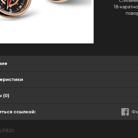
Стильны
18-каратно
пово
ние
теристики
 (0)
ться ссылкой:
Фе
CUF820