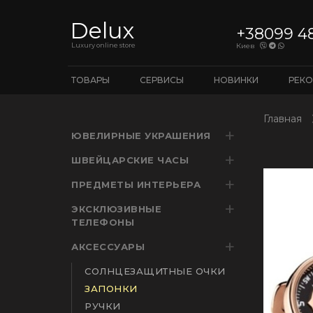
Delux
+38099 4
Luxury online store
Киев
ТОВАРЫ
СЕРВИСЫ
НОВИНКИ
РЕК
Главная
ЮВЕЛИРНЫЕ УКРАШЕНИЯ
ШВЕЙЦАРСКИЕ ЧАСЫ
ПРЕДМЕТЫ ИНТЕРЬЕРА
ЭКСКЛЮЗИВНЫЕ
ТЕЛЕФОНЫ
АКСЕССУАРЫ
СОЛНЦЕЗАЩИТНЫЕ ОЧКИ
ЗАПОНКИ
РУЧКИ