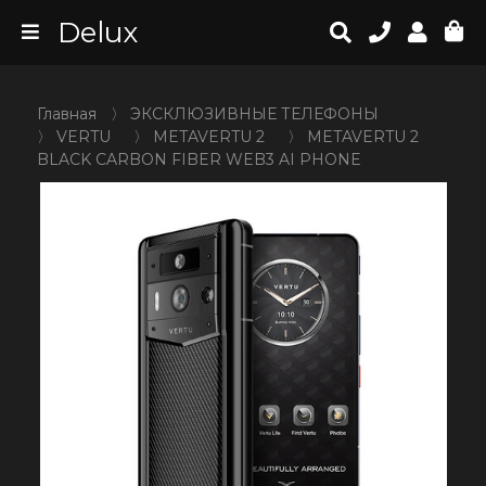
Delux
Главная
〉
ЭКСКЛЮЗИВНЫЕ ТЕЛЕФОНЫ
〉
VERTU
〉
METAVERTU 2
〉
METAVERTU 2
BLACK CARBON FIBER WEB3 AI PHONE