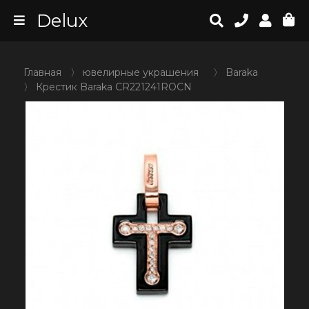
Delux
Главная
〉
ювелирные украшения
〉
Baraka
〉
Крестик Baraka CR221241ROCN