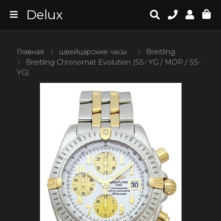
Delux
Главная
〉
швейцарские часы
〉
Breitling
〉
Breitling Chronomat Evolution (SS- YG / MOP / SS-
YG)