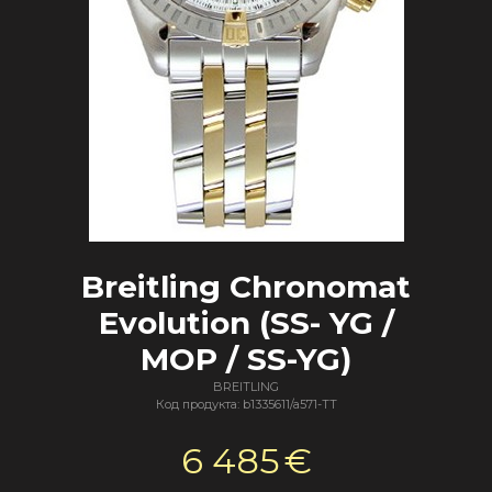
Breitling Chronomat
Evolution (SS- YG /
MOP / SS-YG)
BREITLING
Код продукта: b1335611/a571-TT
6 485
€