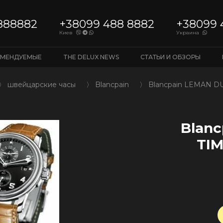
888882
+38099 488 8882
+38099 
Киев
Украина
ОМЕНДУЕМЫЕ
THE DELUX NEWS
СТАТЬИ И ОБЗОРЫ
〉
швейцарские часы
〉
Blancpain
〉
Blancpain LEMAN DU
Blan
TIM