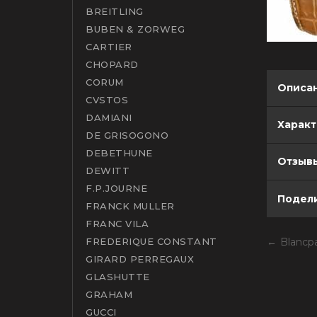
BREITLING
BUBEN & ZORWEG
CARTIER
CHOPARD
CORUM
Описа
CVSTOS
DAMIANI
Харак
DE GRISOGONO
DEBETHUNE
Отзывы
DEWITT
F.P.JOURNE
Подели
FRANCK MULLER
FRANC VILA
FREDERIQUE CONSTANT
Blancp
GIRARD PERREGAUX
GLASHUTTE
GRAHAM
GUCCI