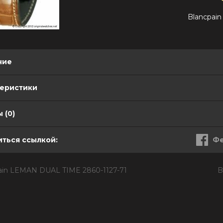
Blancpai
ние
теристики
 (0)
ться ссылкой:
Фе
ain LEMAN DUAL TIME 2860-1127-71
B