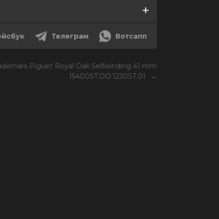
йсбук
Телеграм
Вотсапп
demars Piguet Royal Oak Selfwinding 41 mm
15400ST.OO.1220ST.01