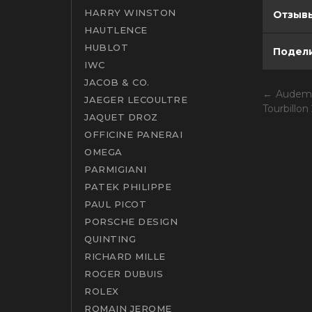
HARRY WINSTON
Отзывы
HAUTLENCE
HUBLOT
Подели
IWC
JACOB & CO.
Audema
JAEGER LECOULTRE
Tourbillo
JAQUET DROZ
OFFICINE PANERAI
OMEGA
PARMIGIANI
PATEK PHILIPPE
PAUL PICOT
PORSCHE DESIGN
QUINTING
RICHARD MILLE
ROGER DUBUIS
ROLEX
ROMAIN JEROME