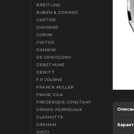
BREITLING
BUBEN & ZORWEG
CARTIER
CHOPARD
CORUM
CVSTOS
DAMIANI
DE GRISOGONO
DEBETHUNE
DEWITT
F.P.JOURNE
FRANCK MULLER
FRANC VILA
FREDERIQUE CONSTANT
Описа
GIRARD PERREGAUX
GLASHUTTE
Харак
GRAHAM
GUCCI