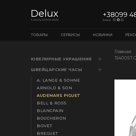
Delux
+38099 4
Luxury online store
Киев
ТОВАРЫ
СЕРВИСЫ
НОВИНКИ
РЕК
Главная
15400ST.
ЮВЕЛИРНЫЕ УКРАШЕНИЯ
ШВЕЙЦАРСКИЕ ЧАСЫ
A. LANGE & SOHNE
ARNOLD & SON
AUDEMARS PIGUET
BELL & ROSS
BLANCPAIN
BOUCHERON
BOVET
BREGUET