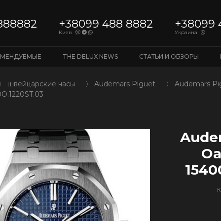
888882
+38099 488 8882
+38099 
Киев
Украина
ОМЕНДУЕМЫЕ
THE DELUX NEWS
СТАТЬИ И ОБЗОРЫ
〉
швейцарские часы
〉
Audemars Piguet
〉
Audemars Pig
OO.1220ST.03
Audem
Oa
1540
К