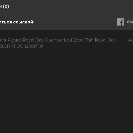
 (0)
ться ссылкой:
Фе
rs Piguet Royal Oak Openworked Extra-Thin Royal Oak
Au
n 26511PT.OO.1220PT.01