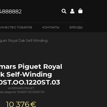
4888882
КАЧЕСТВО ТОВАРОВ
КОНТАКТЫ
БРЕНДЫ
uet Royal Oak Self-Winding
ars Piguet Royal
k Self-Winding
0ST.OO.1220ST.03
AUDEMARS PIGUET
од продукта: 15400ST.OO.1220ST.03
10 376
€