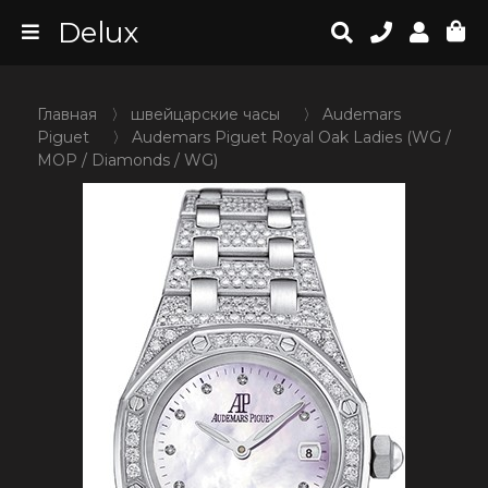
Delux
Главная
〉
швейцарские часы
〉
Audemars
Piguet
〉
Audemars Piguet Royal Oak Ladies (WG /
MOP / Diamonds / WG)