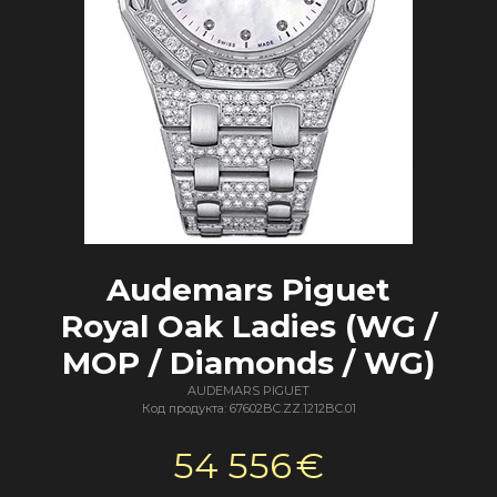
Audemars Piguet
Royal Oak Ladies (WG /
MOP / Diamonds / WG)
AUDEMARS PIGUET
Код продукта: 67602BC.ZZ.1212BC.01
54 556
€