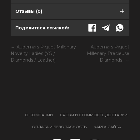
Отзывы (0)
Поделиться ссылкой:
Audemars Piguet Millenary
Audemars Piguet
Novelty Ladies (YG /
Millenary Precieuse
Diamonds / Leather)
Diamonds
О КОМПАНИИ
СРОКИ И СТОИМОСТЬ ДОСТАВКИ
ОПЛАТА И БЕЗОПАСНОСТЬ
КАРТА САЙТА