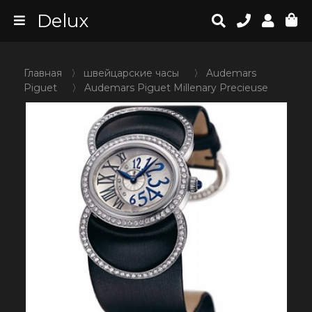
Delux
Главная
〉
швейцарские часы
〉
Audemars
Piguet
〉
Audemars Piguet Millenary Precieuse