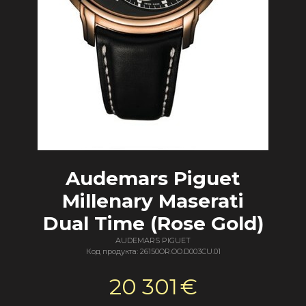
Audemars Piguet
Millenary Maserati
Dual Time (Rose Gold)
AUDEMARS PIGUET
Код продукта: 26150OR.OO.D003CU.01
20 301
€