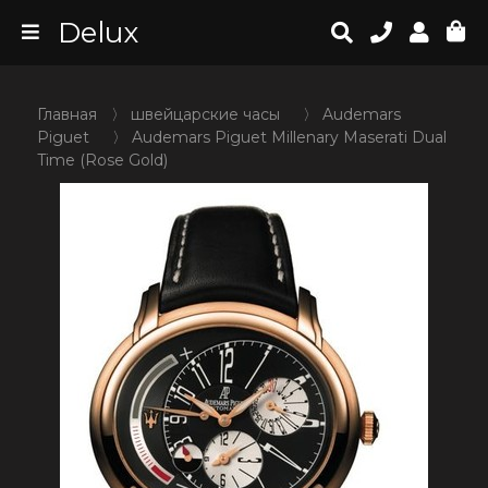
Delux
Главная
〉
швейцарские часы
〉
Audemars
Piguet
〉
Audemars Piguet Millenary Maserati Dual
Time (Rose Gold)