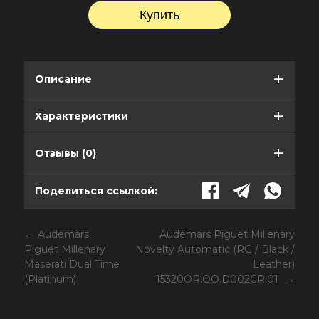
Описание
Характеристики
Отзывы (0)
Поделиться ссылкой:
Audemars
Audemars Piguet Millenary
Piguet Millenary
Novelty Automatic (RG / Black /
Maserati Dual Time
Leather)
(Platinum)
15320OR.OO.D002CR.01