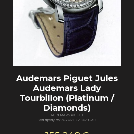
Audemars Piguet Jules
Audemars Lady
Tourbillon (Platinum /
Diamonds)
AUDEMARS PIGUET
Код продукта: 26357PT.ZZ.D028CR.01