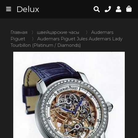
Delux
Главная
〉
швейцарские часы
〉
Audemars
Piguet
〉
Audemars Piguet Jules Audemars Lady
Tourbillon (Platinum / Diamonds)