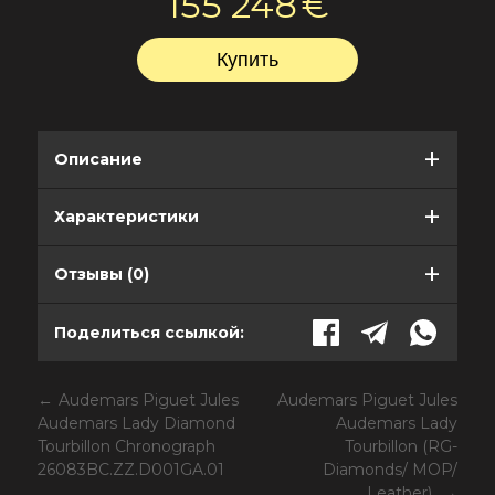
155 248
€
Описание
Характеристики
Отзывы (0)
Поделиться ссылкой:
Audemars Piguet Jules
Audemars Piguet Jules
Audemars Lady Diamond
Audemars Lady
Tourbillon Chronograph
Tourbillon (RG-
26083BC.ZZ.D001GA.01
Diamonds/ MOP/
Leather)