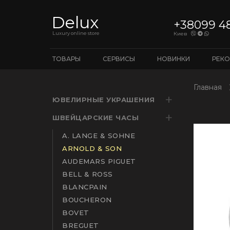
Delux
+38099 4
Luxury online store
Киев
ТОВАРЫ
СЕРВИСЫ
НОВИНКИ
РЕК
Главная
ЮВЕЛИРНЫЕ УКРАШЕНИЯ
ШВЕЙЦАРСКИЕ ЧАСЫ
A. LANGE & SOHNE
ARNOLD & SON
AUDEMARS PIGUET
BELL & ROSS
BLANCPAIN
BOUCHERON
BOVET
BREGUET