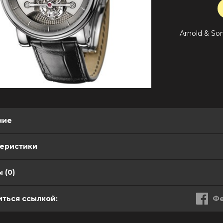
Arnold & Son 
ние
теристики
 (0)
ться ссылкой:
Фе