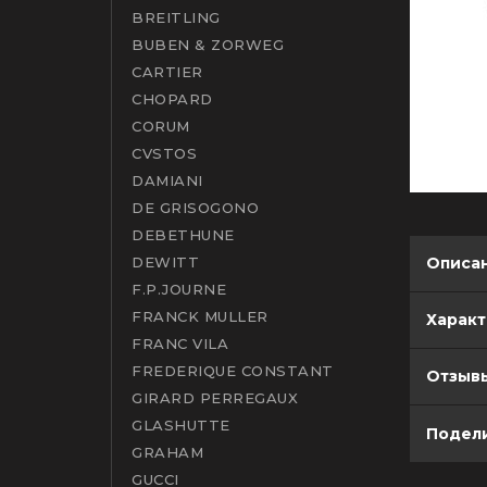
BREITLING
BUBEN & ZORWEG
CARTIER
CHOPARD
CORUM
CVSTOS
DAMIANI
DE GRISOGONO
DEBETHUNE
DEWITT
Описа
F.P.JOURNE
FRANCK MULLER
Харак
FRANC VILA
FREDERIQUE CONSTANT
Отзывы
GIRARD PERREGAUX
GLASHUTTE
Подели
GRAHAM
GUCCI