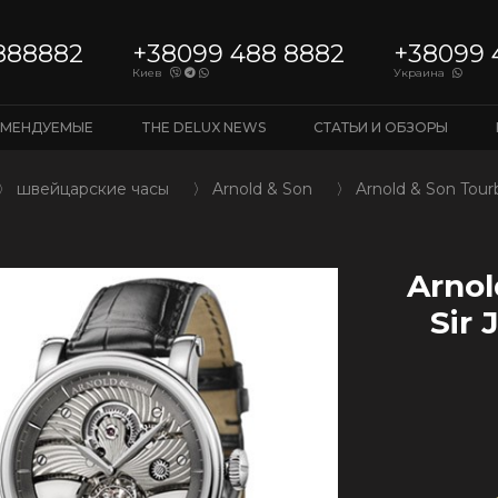
888882
+38099 488 8882
+38099 
Киев
Украина
ОМЕНДУЕМЫЕ
THE DELUX NEWS
СТАТЬИ И ОБЗОРЫ
〉
швейцарские часы
〉
Arnold & Son
〉
Arnold & Son Tourbi
Arnol
Sir 