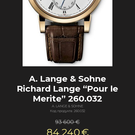
A. Lange & Sohne
Richard Lange “Pour le
Merite” 260.032
A. LANGE & SOHNE
Код продукта: 260.032
93 600 €
84 240
€