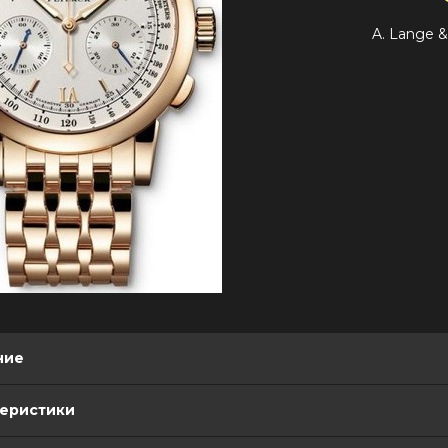
A. Lange &
ние
теристики