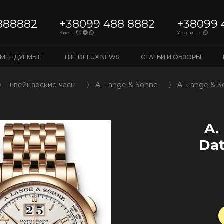
888882
+38099 488 8882
+38099 
Киев
Украина
ОМЕНДУЕМЫЕ
THE DELUX NEWS
СТАТЬИ И ОБЗОРЫ
〉
швейцарские часы
〉
A. Lange & Sohne
〉
A. Lange & S
A.
Dat