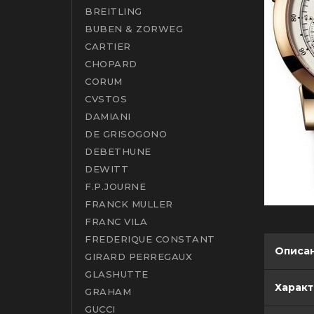
BREITLING
BUBEN & ZORWEG
CARTIER
CHOPARD
CORUM
CVSTOS
DAMIANI
DE GRISOGONO
DEBETHUNE
DEWITT
F.P.JOURNE
FRANCK MULLER
FRANC VILA
FREDERIQUE CONSTANT
Описа
GIRARD PERREGAUX
GLASHUTTE
Харак
GRAHAM
GUCCI