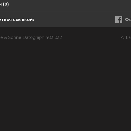
 (0)
ться ссылкой:
Фе
ge & Sohne Datograph 403.032
A. L