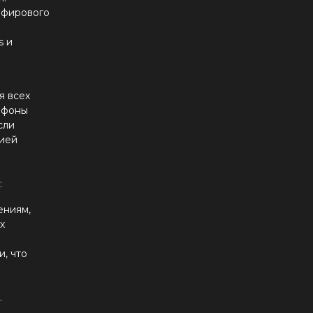
апфирового
s и
я всех
лефоны
сли
цией
:
ениям,
х
, что
.