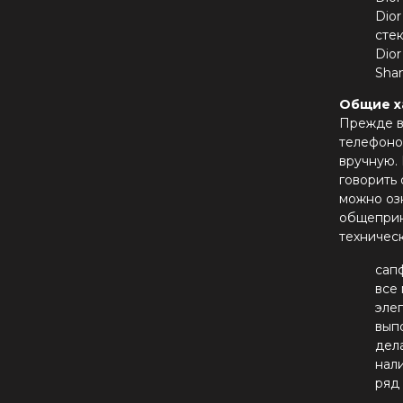
Dio
стек
Dio
Shan
Общие х
Прежде в
телефоно
вручную.
говорить 
можно оз
общеприня
техничес
сап
все
элег
вып
дел
нал
ряд