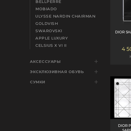
BELLPERRE
MOBIADO
ULYSSE NARDIN CHAIRMAN
GOLDVISH
SWAROVSKI
DIOR SH
APPLE LUXURY
CELSIUS X VI II
4 5
АКСЕССУАРЫ
ЭКСКЛЮЗИВНАЯ ОБУВЬ
СУМКИ
DIOR 
SAP