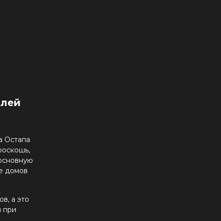
елей
а Остапа
роскошь,
 основную
ре домов
в, а это
и при