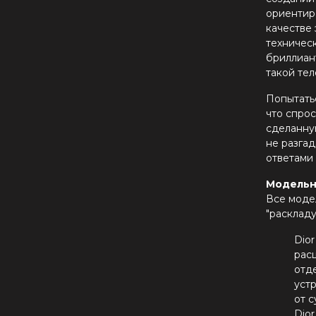
ориентир
качестве 
техническ
бриллиант
такой те
Попытатьс
что спрос
сделанну
не разгад
ответами
Модельн
Все моде
"расклад
Dio
рас
отд
уст
от 
Dior