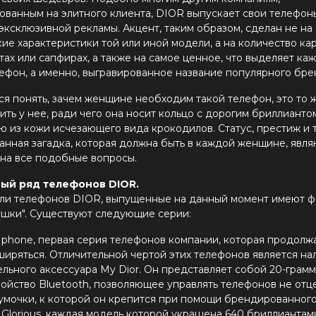
ованным на элитного клиента, DIOR выпускает свои телефон
эксклюзивной рекламы. Акцент, таким образом, сделан не на
ие характеристики той или иной модели, а на количество кар
ах или сапфирах, а также на самое ценное, что выделяет ка
лефон, а именно, выгравированное название популярного бре
я понять, зачем женщине необходим такой телефон, это то 
ить у нее, ради чего она носит кольцо с дорогим бриллиантом
ю из кожи исчезающего вида крокодилов. Статус, престиж и 
анная загадка, которая должна быть в каждой женщине, явля
 на все подобные вопросы.
ый ряд телефонов DIOR.
ли телефонов DIOR, выпущенные на данный момент имеют 
ушки". Существуют следующие серии:
r phone, первая серия телефонов компании, которая продолж
ширяться. Отличительной чертой этих телефонов является на
ельного аксессуара My Dior. Он представляет собой 20-грам
ройство Bluetooth, позволяющее управлять телефонов не отц
сумочки, к которой он крепится при помощи брендированного
 Glorious, каждая модель которой украшена 640 бриллиантам