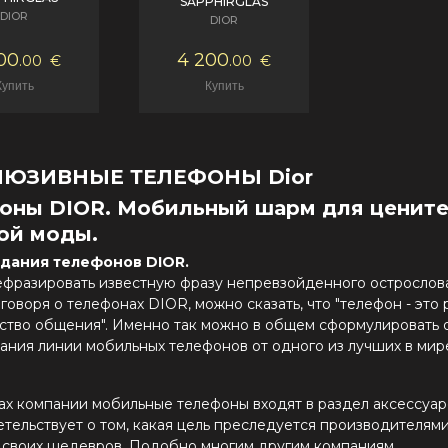
SAPPHIRGLAS
DIOR
DIOR
00
4 200
.00
€
.00
€
ЛЮЗИВНЫЕ ТЕЛЕФОНЫ Dior
оны DIOR. Мобильный шарм для ценит
ой моды.
здания телефонов DIOR.
ефразировать известную фразу непревзойденного острослов
говоря о телефонах DIOR, можно сказать, что "телефон - это 
дство общения". Именно так можно в общем сформулировать
дания линии мобильных телефонов от одного из лучших в ми
ах компании мобильные телефоны входят в раздел аксессуаро
тельствует о том, какая цель преследуется производителям
 своих шедевров. Подобно многим другим компаниям,