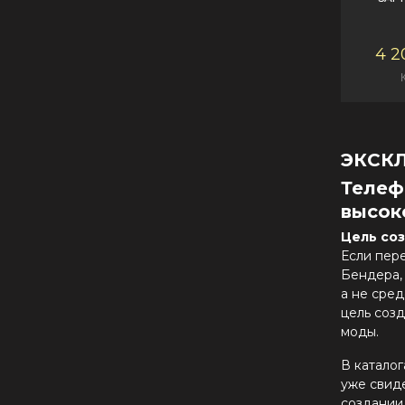
4 2
ЭКСК
Телеф
высок
Цель со
Если пер
Бендера, 
а не сре
цель соз
моды.
В каталог
уже свиде
создании