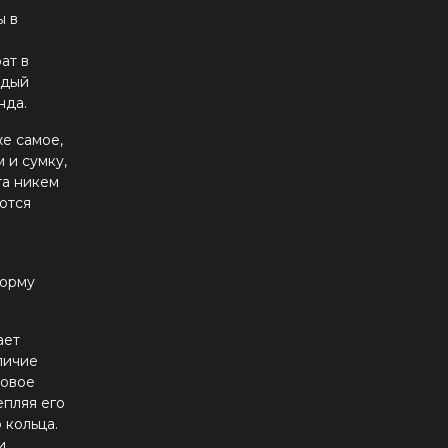
ы в
ат в
ждый
нда.
же самое,
 и сумку,
та никем
ются
форму
ает
личие
мовое
епляя его
 кольца.
и.