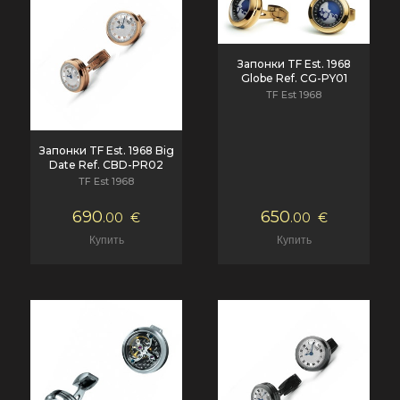
Запонки TF Est. 1968
Globe Ref. CG-PY01
TF Est 1968
Запонки TF Est. 1968 Big
Date Ref. CBD-PR02
TF Est 1968
690
650
.00
€
.00
€