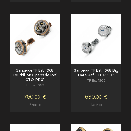
Запонки TF Est. 1968
Запонки TF Est. 1968 Big
Tourbillion Openside Ref.
Date Ref. CBD-SS02
CTO-PR01
TF Est 1968
TF Est 1968
760
690
.00
€
.00
€