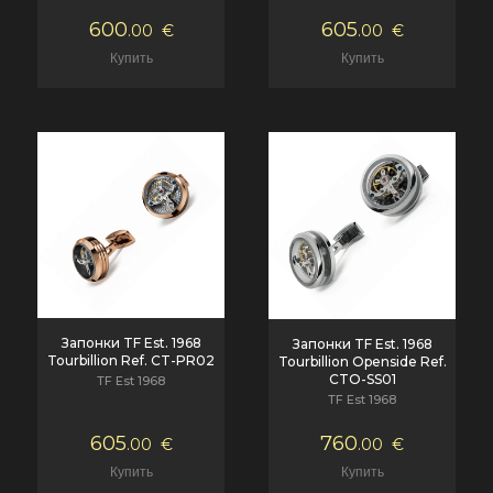
600
605
.00
€
.00
€
Запонки TF Est. 1968
Запонки TF Est. 1968
Tourbillion Ref. CT-PR02
Tourbillion Openside Ref.
CTO-SS01
TF Est 1968
TF Est 1968
605
760
.00
€
.00
€