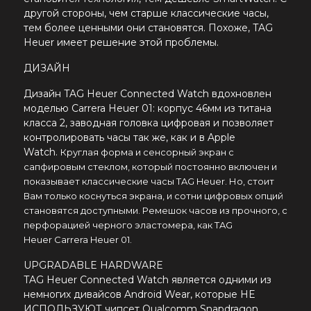
другой стороны, чем старше классические часы,
тем более ценными они становятся. Похоже, TAG
Heuer имеет решение этой проблемы.
ДИЗАЙН
Дизайн
TAG Heuer Connected Watch
вдохновлен
моделью Carrera Heuer 01: корпус 46мм из титана
класса 2, заводная головка цифровая и позволяет
контролировать часы так же, как и в Apple
Watch.
Круглая форма и сенсорный экран с
сапфировым стеклом, который постоянно включен и
показывает классические часы TAG Heuer. Но, стоит
Вам только коснуться экрана, и сотни цифровых опций
становятся доступными. Ремешок часов из прочного, с
перфорацией черного эластомера, как
TAG
Heuer
Carrera Heuer 01.
UPGRADABLE HARDWARE
TAG Heuer Connected Watch
является одними из
немногих дивайсов
Android Wear, которые НЕ
ИСПОЛЬЗУЮТ
чипсет Qualcomm Snapdragon.