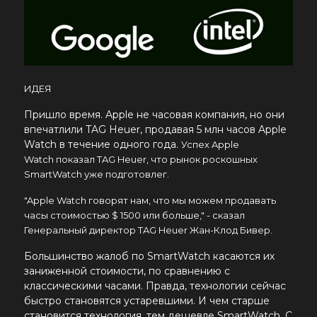
ИДЕЯ
Пришло время. Apple
не часовая компания, но они
впечатлили
TAG Heuer,
продавая 5 млн часов
Apple
Watch
в течение одного года.
Успех
Apple
Watch
показал
TAG Heuer,
что
рынок
роскошных
SmartWatch уже подготовлег.
"
Apple Watch
говорят нам, что мы можем продавать
часы стоимостью $ 1500 или больше," - сказал
Генеральный директор TAG Heuer Жан-Клод Бивер.
Большинство жалоб по
SmartWatch касаются их
заниженной
стоимости, по сравнению с
классическими часами. Правда, технологии сейчас
быстро становятся устаревшими. И чем старше
становится
технология, тем дешевле SmartWatch. С