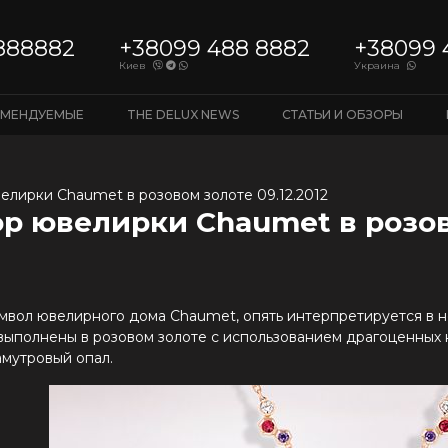
888882
+38099 488 8882
+38099 
Киев
Украина
ОМЕНДУЕМЫЕ
THE DELUX NEWS
СТАТЬИ И ОБЗОРЫ
елирки Chaumet в розовом золоте 09.12.2012
р ювелирки Chaumet в розо
имвол ювелирного дома Chaumet, опять интерпретируется в 
выполнены в розовом золоте с использованием драгоценных к
амутровый опал.