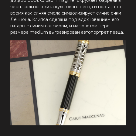
до $ 50 000). Слово "Imagine" окружает баррель в
честь сольного хита культового певца и поэта, в то
время как синяя смола символизирует синие очки
Леннона. Клипса сделана под вдохновением его
гитары с синим сапфиром, и на золотом пере
размера medium выгравирован автопортрет певца.