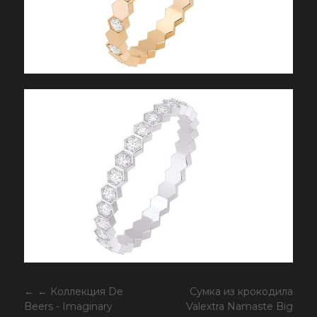
← Коллекция De
Сумка из крокодила
Beers - Imaginary
Valextra Namaste Big