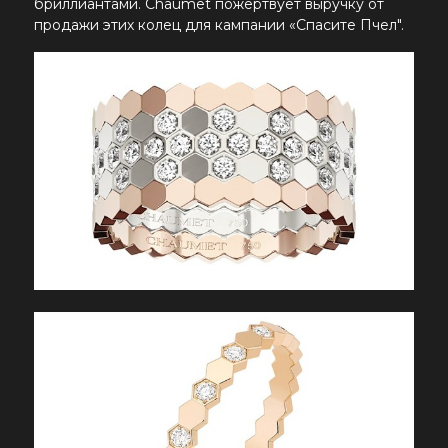
бриллиантами. Chaumet пожертвует выручку от
продажи этих колец для кампании «Спасите Пчел".