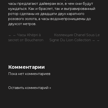
часы предлагают дайверам все, в чем они будут
нуждаться. Как и браслет, так и выгравированный
ротор сделаны из двадцати двух каратного
розового золота, а часы водонепроницаемы до
двухсот метров.
← Часы Khépri à
Коллекция Chanel Sous Le
secret от Boucheron
Signe Du Lion Collection →
Комментарии
Пока нет комментариев
Оставить комментарий »