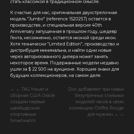
стать классикой в традиционном смысле.
К счастью для нас, оригинальная двухстрелочная
модель "Jumbo" (reference 15202ST) остается в
производстве, и специальная версия 40th
Anniversary запущенная в прошлом году, шедевр
Гента, несомненно, остается иконой среди икон.
Хотя технически “Limited Edition”, производство и
дистрибуция минимальна, и найти одни новые
через авторизованного дилера может занять
некоторое время. Подержанные модели недавно
ушли за $ 22 500 на аукционе. Хорошие знаки для
будущих коллекционеров, на самом деле.
← TAG Heuer и
Dior добавляет три новых
сборная США Oracle
безупречных стильных
создали первые
моделей часов в свою
швейцарские
коллекцию Chiffre Rouge
спортивные
для мужчин →
Smartwatch